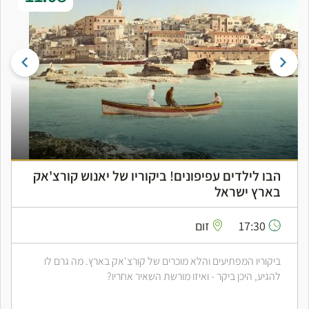
הבו לילדים עפיפונים! ביקוריו של יאנוש קורצ'אק
בארץ ישראל
17:30
זום
ביקוריו המפתיעים והלא מוכרים של קורצ'אק בארץ. מה גרם לו
להגיע, היכן ביקר - ואיזו מורשת השאיר אחריו?