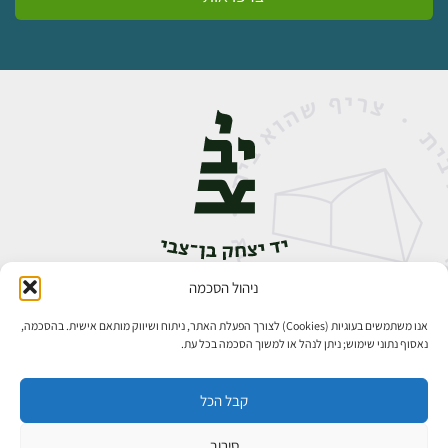
ניהול הסכמה
אבן גבירול 14, רחביה, ירושלים
טלפון:
02-5398888
אנו משתמשים בעוגיות (Cookies) לצורך הפעלת האתר, ניתוח ושיווק מותאם אישית. בהסכמה,
נאסוף נתוני שימוש; ניתן לנהל או למשוך הסכמה בכל עת.
קבל הכל
סירוב