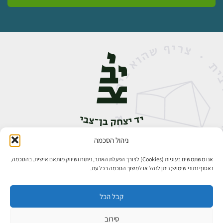
ניהול הסכמה
אבן גבירול 14, רחביה, ירושלים
טלפון:
02-5398888
אנו משתמשים בעוגיות (Cookies) לצורך הפעלת האתר, ניתוח ושיווק מותאם אישית. בהסכמה,
נאסוף נתוני שימוש; ניתן לנהל או למשוך הסכמה בכל עת.
קבל הכל
סירוב