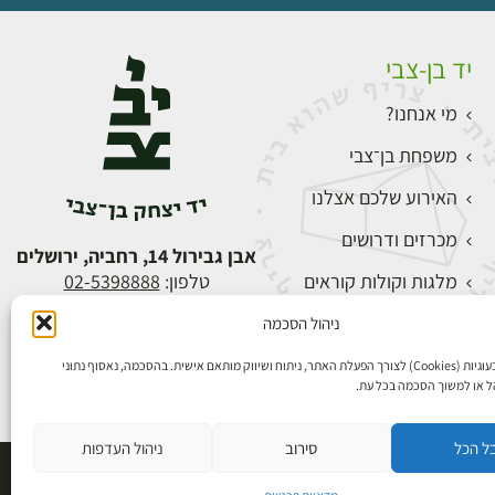
יד בן-צבי
מי אנחנו?
משפחת בן־צבי
האירוע שלכם אצלנו
מכרזים ודרושים
אבן גבירול 14, רחביה, ירושלים
מלגות וקולות קוראים
טלפון:
02-5398888
צור קשר
ניהול הסכמה
התחברות
אנו משתמשים בעוגיות (Cookies) לצורך הפעלת האתר, ניתוח ושיווק מותאם אישית. בהסכמה, נאסוף נתוני
הל או למשוך הסכמה בכל עת.
ל הכל
סירוב
ניהול העדפות
פיתוח אתרים