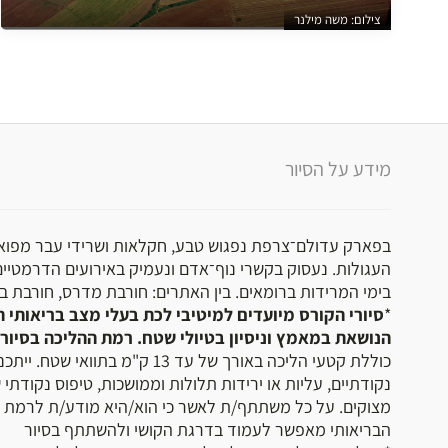
צילום: משה מילנר
מידע על הסיור
בפארק עדולם־צרפת נפגוש טבע, חקלאות ושרידי עבר מפוארי
העגולות. נעסוק בקשרי נוף־אדם ונעמיק באירועים הדרמטי
בימי המרידות ברומאים. בין האתרים: חורבת מדרס, חורבת בור
*
סיורי הקורס מיועדים למיטיבי לכת בעלי מצב בריאותי תק
הנושאת במאמץ וניסיון בטיולי שטח. רמת ההליכה בסיורי
כוללת קטעי הליכה באורך של עד 13 ק"מ בת
נקודתיים, עליות או ירידות תלולות וממושכות, טיפוס נקודתי 
מצוקים. על כל משתתף/ת לאשר כי הוא/היא מודע/ת לרמת הק
הבריאותי מאפשר לעמוד בדרגת הקושי ולהשתתף בסיור