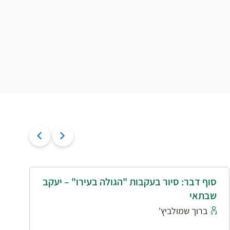
סוף דבר: סיור בעקבות "הגולה בעירו" – יעקב
י
שבתאי
א
ברוך שמולביץ'