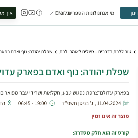
מי אנחנו?
חנות הספרים
בלוג
EN
איך אפ
ינוך
להזמין סי
להירשם ל
להירשם ל
טוב ללכת בדרכים – טיולים לאוהבי לכת
שפלת יהודה: נוף ואדם בפאר
לקנות ספ
לבקר בספ
שפלת יהודה: נוף ואדם בפארק עדו
לתאם ביק
בפארק עדולם־צרפת נפגוש טבע, חקלאות ושרידי עבר מפוארים
11.04.2024 , ג' בניסן תשפ"ד
19:00 - 06:45
הדר
מוצר זה אינו זמין
קורס זה הוא חלק מסדרה: