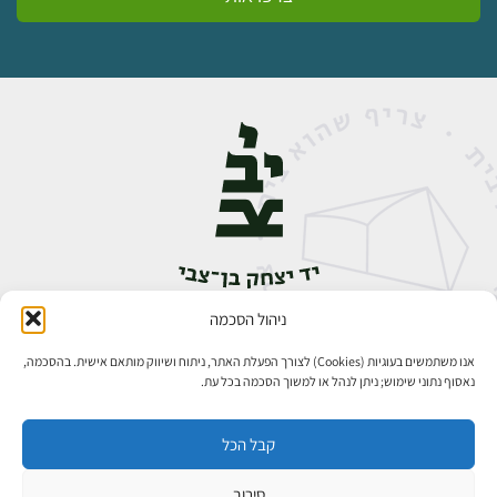
ניהול הסכמה
אבן גבירול 14, רחביה, ירושלים
טלפון:
02-5398888
אנו משתמשים בעוגיות (Cookies) לצורך הפעלת האתר, ניתוח ושיווק מותאם אישית. בהסכמה,
נאסוף נתוני שימוש; ניתן לנהל או למשוך הסכמה בכל עת.
קבל הכל
סירוב