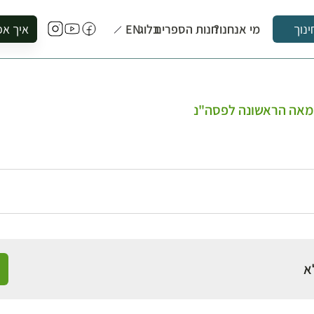
מי אנחנו?
חנות הספרים
בלוג
EN
איך אפ
ינוך
להזמין סי
להירשם ל
להירשם ל
המאה הראשונה לפסה"נ
לקנות ספ
לבקר בספ
לתאם ביק
א