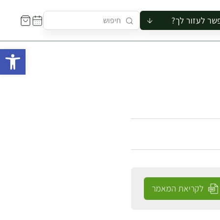
שר לעזור לך?
ור לקבוצה
פתח 
סיור
קורס
ר
רייה
ור בצריף
לקריאת המאמר