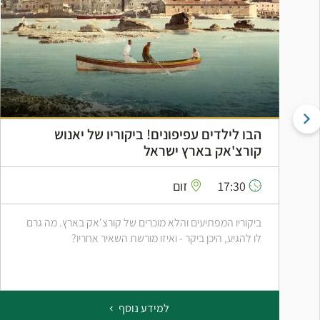
הבו לילדים עפיפונים! ביקוריו של יאנוש
קורצ'אק בארץ ישראל
17:30
זום
ביקוריו המפתיעים והלא מוכרים של קורצ'אק בארץ. מה גרם
לו להגיע, היכן ביקר - ואיזו מורשת השאיר אחריו?
למידע נוסף