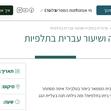
מי אנחנו?
חנות הספרים
בלוג
EN
איך אפ
ינוך
להזמין סי
טרגדיה בטלביה ושיעור עברית בתלפיות
להירשם ל
ושיעור עברית בתלפיות
להירשם ל
לקנות ספ
לבקר בספ
לתאם ביק
תאריך:
מיקום:
הבית המפואר ביותר בטלביה? איפה מסתתר
י ביתו בתלפיות? ומה גילתה חנה בעליית הגג
שעה: