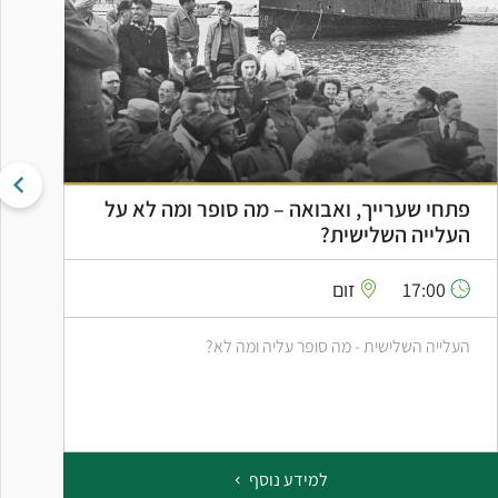
פתחי שערייך, ואבואה – מה סופר ומה לא על
ה
העלייה השלישית?
ה
17:00
זום
העלייה השלישית - מה סופר עליה ומה לא?
ס
ב
למידע נוסף