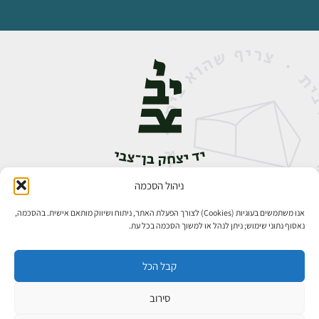
ניהול הסכמה
אבן גבירול 14, רחביה, ירושלים
טלפון:
02-5398888
אנו משתמשים בעוגיות (Cookies) לצורך הפעלת האתר, ניתוח ושיווק מותאם אישית. בהסכמה,
נאסוף נתוני שימוש; ניתן לנהל או למשוך הסכמה בכל עת.
קבל הכל
סירוב
כל הזכויות שמורות ליד יצחק בן־צבי ירושלים ©