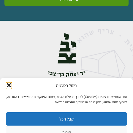
ניהול הסכמה
אבן גבירול 14, רחביה, ירושלים
טלפון:
02-5398888
אנו משתמשים בעוגיות (Cookies) לצורך הפעלת האתר, ניתוח ושיווק מותאם אישית. בהסכמה,
נאסוף נתוני שימוש; ניתן לנהל או למשוך הסכמה בכל עת.
קבל הכל
סירוב