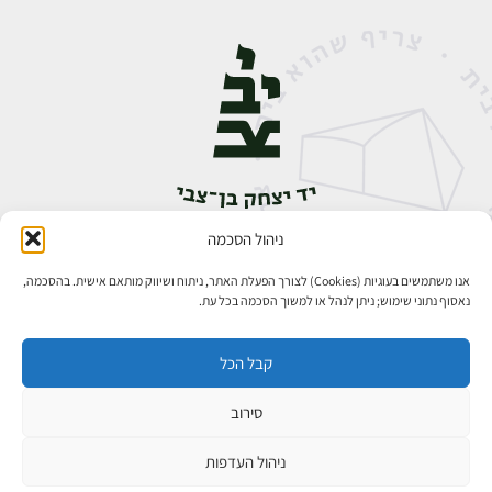
ניהול הסכמה
אבן גבירול 14, רחביה, ירושלים
טלפון:
02-5398888
אנו משתמשים בעוגיות (Cookies) לצורך הפעלת האתר, ניתוח ושיווק מותאם אישית. בהסכמה,
נאסוף נתוני שימוש; ניתן לנהל או למשוך הסכמה בכל עת.
קבל הכל
סירוב
כל הזכויות שמורות ליד יצחק בן־צבי ירושלים ©
פיתוח אתרים
ניהול העדפות