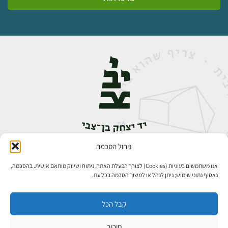
ניהול הסכמה
אבן גבירול 14, רחביה, ירושלים
טלפון:
02-5398888
אנו משתמשים בעוגיות (Cookies) לצורך הפעלת האתר, ניתוח ושיווק מותאם אישית. בהסכמה,
נאסוף נתוני שימוש; ניתן לנהל או למשוך הסכמה בכל עת.
קבל הכל
סירוב