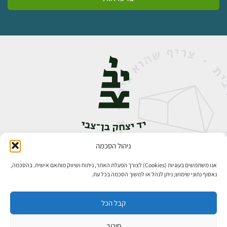
ניהול הסכמה
אבן גבירול 14, רחביה, ירושלים
טלפון:
02-5398888
אנו משתמשים בעוגיות (Cookies) לצורך הפעלת האתר, ניתוח ושיווק מותאם אישית. בהסכמה,
נאסוף נתוני שימוש; ניתן לנהל או למשוך הסכמה בכל עת.
קבל הכל
סירוב