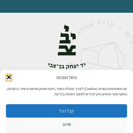
ניהול הסכמה
אבן גבירול 14, רחביה, ירושלים
טלפון:
02-5398888
אנו משתמשים בעוגיות (Cookies) לצורך הפעלת האתר, ניתוח ושיווק מותאם אישית. בהסכמה,
נאסוף נתוני שימוש; ניתן לנהל או למשוך הסכמה בכל עת.
קבל הכל
סירוב
כל הזכויות שמורות ליד יצחק בן־צבי ירושלים ©