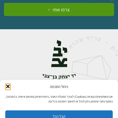
צרפו אותי
ניהול הסכמה
אבן גבירול 14, רחביה, ירושלים
טלפון:
02-5398888
אנו משתמשים בעוגיות (Cookies) לצורך הפעלת האתר, ניתוח ושיווק מותאם אישית. בהסכמה,
נאסוף נתוני שימוש; ניתן לנהל או למשוך הסכמה בכל עת.
קבל הכל