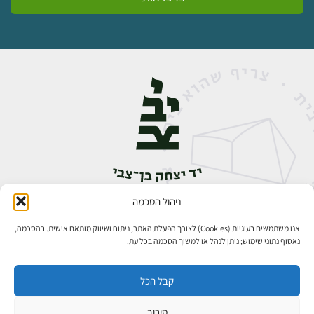
ניהול הסכמה
אבן גבירול 14, רחביה, ירושלים
טלפון:
02-5398888
אנו משתמשים בעוגיות (Cookies) לצורך הפעלת האתר, ניתוח ושיווק מותאם אישית. בהסכמה,
נאסוף נתוני שימוש; ניתן לנהל או למשוך הסכמה בכל עת.
קבל הכל
סירוב