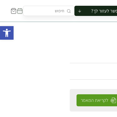
שר לעזור לך?
ור לקבוצה
פתח 
סיור
קורס
ר
רייה
ור בצריף
לקריאת המאמר