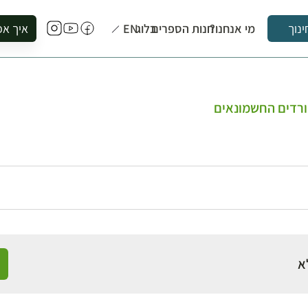
מי אנחנו?
חנות הספרים
בלוג
EN
איך אפ
ינוך
להזמין סי
להירשם ל
להירשם ל
ורדים החשמונאים
לקנות ספ
לבקר בספ
לתאם ביק
א