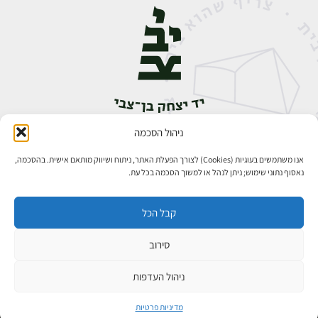
ניהול הסכמה
אבן גבירול 14, רחביה, ירושלים
טלפון:
02-5398888
אנו משתמשים בעוגיות (Cookies) לצורך הפעלת האתר, ניתוח ושיווק מותאם אישית. בהסכמה,
נאסוף נתוני שימוש; ניתן לנהל או למשוך הסכמה בכל עת.
קבל הכל
סירוב
כל הזכויות שמורות ליד יצחק בן־צבי ירושלים ©
פיתוח אתרים
ניהול העדפות
מדיניות פרטיות