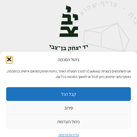
ניהול הסכמה
אבן גבירול 14, רחביה, ירושלים
טלפון:
02-5398888
אנו משתמשים בעוגיות (Cookies) לצורך הפעלת האתר, ניתוח ושיווק מותאם אישית. בהסכמה,
נאסוף נתוני שימוש; ניתן לנהל או למשוך הסכמה בכל עת.
קבל הכל
סירוב
כל הזכויות שמורות ליד יצחק בן־צבי ירושלים ©
פיתוח אתרים
ניהול העדפות
מדיניות פרטיות