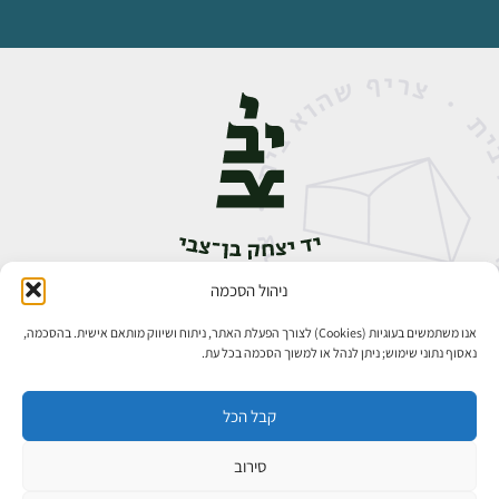
ניהול הסכמה
אבן גבירול 14, רחביה, ירושלים
טלפון:
02-5398888
אנו משתמשים בעוגיות (Cookies) לצורך הפעלת האתר, ניתוח ושיווק מותאם אישית. בהסכמה,
נאסוף נתוני שימוש; ניתן לנהל או למשוך הסכמה בכל עת.
קבל הכל
סירוב
כל הזכויות שמורות ליד יצחק בן־צבי ירושלים ©