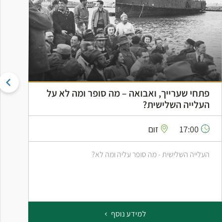
פתחי שערייך, ואבואה – מה סופר ומה לא על
ה
העלייה השלישית?
ה
17:00
זום
העלייה השלישית - מה סופר עליה ומה לא?
ס
ב
למידע נוסף