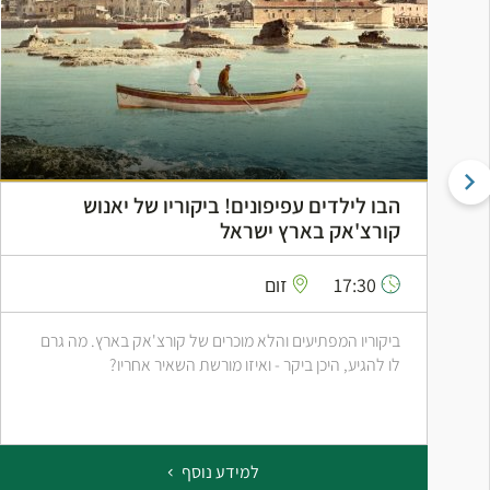
הבו לילדים עפיפונים! ביקוריו של יאנוש
קורצ'אק בארץ ישראל
17:30
זום
ביקוריו המפתיעים והלא מוכרים של קורצ'אק בארץ. מה גרם
לו להגיע, היכן ביקר - ואיזו מורשת השאיר אחריו?
למידע נוסף