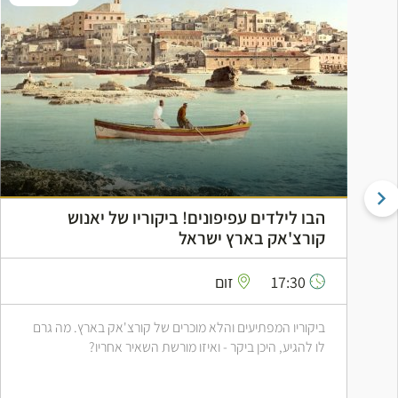
הבו לילדים עפיפונים! ביקוריו של יאנוש
קורצ'אק בארץ ישראל
17:30
זום
ביקוריו המפתיעים והלא מוכרים של קורצ'אק בארץ. מה גרם
לו להגיע, היכן ביקר - ואיזו מורשת השאיר אחריו?