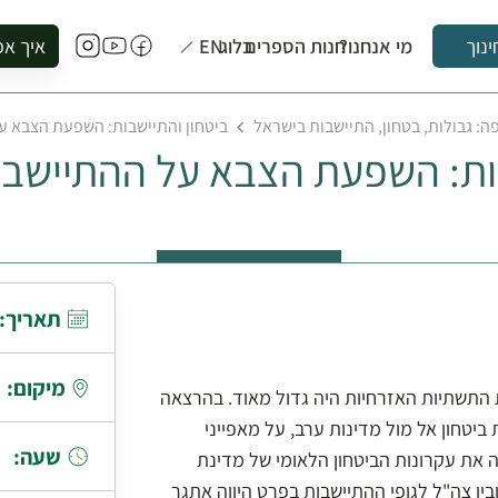
מי אנחנו?
חנות הספרים
בלוג
EN
איך אפ
ינוך
להזמין סי
: גבולות, בטחון, התיישבות בישראל
ביטחון והתיישבות: השפעת הצבא ע
להירשם ל
בות: השפעת הצבא על ההתיישב
להירשם ל
לקנות ספ
לבקר בספ
לתאם ביק
תאריך:
מיקום:
 התשתיות האזרחיות היה גדול מאוד. בהרצאה
ביטחון אל מול מדינות ערב, על מאפייני
שעה:
את עקרונות הביטחון הלאומי של מדינת
בין צה"ל לגופי ההתיישבות בפרט היווה אתגר