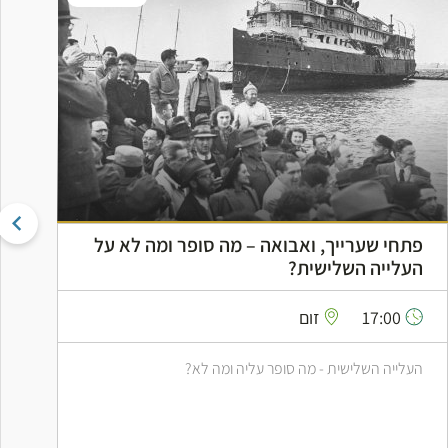
פתחי שערייך, ואבואה – מה סופר ומה לא על
ה
העלייה השלישית?
ה
17:00
זום
העלייה השלישית - מה סופר עליה ומה לא?
ס
ב