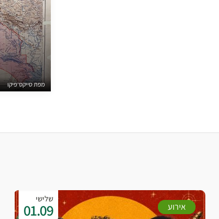
מפת סייקס־פיקו
שלישי
01.09
אירוע