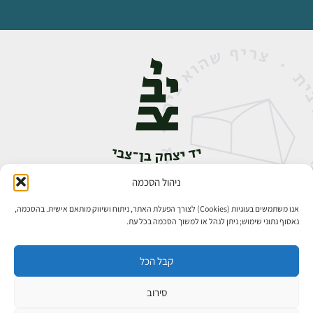
ניהול הסכמה
אבן גבירול 14, רחביה, ירושלים
טלפון:
02-5398888
אנו משתמשים בעוגיות (Cookies) לצורך הפעלת האתר, ניתוח ושיווק מותאם אישית. בהסכמה,
נאסוף נתוני שימוש; ניתן לנהל או למשוך הסכמה בכל עת.
קבל הכל
סירוב
כל הזכויות שמורות ליד יצחק בן־צבי ירושלים ©