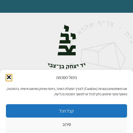
ניהול הסכמה
אבן גבירול 14, רחביה, ירושלים
טלפון:
02-5398888
אנו משתמשים בעוגיות (Cookies) לצורך הפעלת האתר, ניתוח ושיווק מותאם אישית. בהסכמה,
נאסוף נתוני שימוש; ניתן לנהל או למשוך הסכמה בכל עת.
קבל הכל
סירוב
כל הזכויות שמורות ליד יצחק בן־צבי ירושלים ©