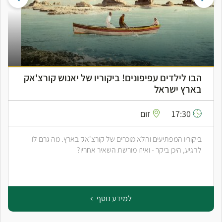
הבו לילדים עפיפונים! ביקוריו של יאנוש קורצ'אק
בארץ ישראל
17:30
זום
ביקוריו המפתיעים והלא מוכרים של קורצ'אק בארץ. מה גרם לו
להגיע, היכן ביקר - ואיזו מורשת השאיר אחריו?
למידע נוסף