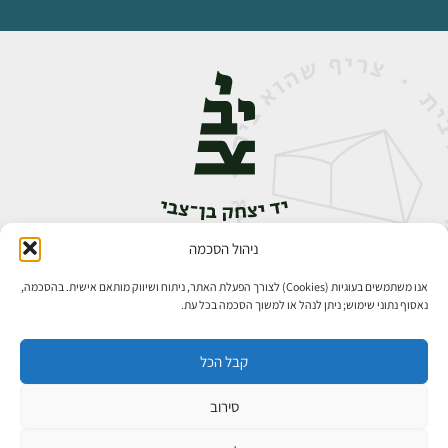
ניהול הסכמה
אבן גבירול 14, רחביה, ירושלים
טלפון:
02-5398888
אנו משתמשים בעוגיות (Cookies) לצורך הפעלת האתר, ניתוח ושיווק מותאם אישית. בהסכמה,
נאסוף נתוני שימוש; ניתן לנהל או למשוך הסכמה בכל עת.
קבל הכל
סירוב
כל הזכויות שמורות ליד יצחק בן־צבי ירושלים ©