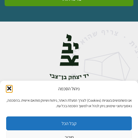
ניהול הסכמה
אבן גבירול 14, רחביה, ירושלים
טלפון:
02-5398888
אנו משתמשים בעוגיות (Cookies) לצורך הפעלת האתר, ניתוח ושיווק מותאם אישית. בהסכמה,
נאסוף נתוני שימוש; ניתן לנהל או למשוך הסכמה בכל עת.
קבל הכל
סירוב