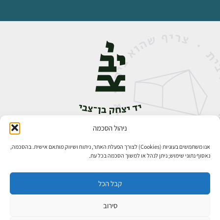
ניהול הסכמה
אבן גבירול 14, רחביה, ירושלים
טלפון:
02-5398888
אנו משתמשים בעוגיות (Cookies) לצורך הפעלת האתר, ניתוח ושיווק מותאם אישית. בהסכמה,
נאסוף נתוני שימוש; ניתן לנהל או למשוך הסכמה בכל עת.
קבל הכל
סירוב
כל הזכויות שמורות ליד יצחק בן־צבי ירושלים ©