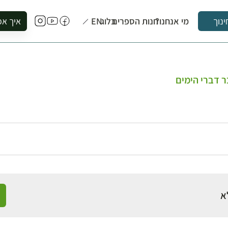
מי אנחנו?
חנות הספרים
בלוג
EN
איך אפ
ינוך
להזמין סי
להירשם ל
להירשם ל
 דברי הימים
לקנות ספ
לבקר בספ
לתאם ביק
א