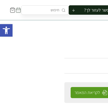
שר לעזור לך?
ור לקבוצה
פתח 
סיור
קורס
ר
רייה
ור בצריף
לקריאת המאמר