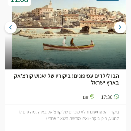
הבו לילדים עפיפונים! ביקוריו של יאנוש קורצ'אק
בארץ ישראל
17:30
זום
ביקוריו המפתיעים והלא מוכרים של קורצ'אק בארץ. מה גרם לו
להגיע, היכן ביקר - ואיזו מורשת השאיר אחריו?