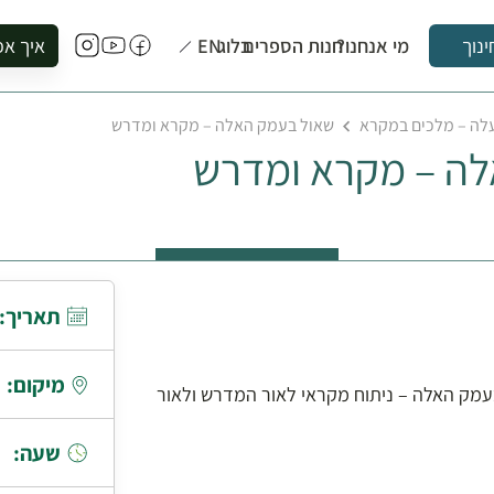
מי אנחנו?
חנות הספרים
בלוג
EN
איך אפ
ינוך
להזמין סי
לה – מלכים במקרא
שאול בעמק האלה – מקרא ומדרש
להירשם ל
לה – מקרא ומדרש
להירשם ל
לקנות ספ
לבקר בספ
לתאם ביק
תאריך:
מיקום:
עמק האלה – ניתוח מקראי לאור המדרש ולאור
שעה: