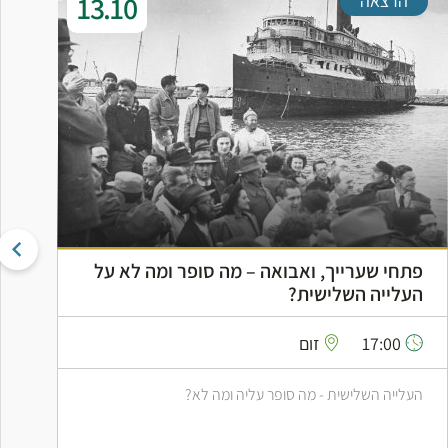
13.10
הרצאה
פתחי שערייך, ואבואה – מה סופר ומה לא על
ה
העלייה השלישית?
ה
17:00
זום
העלייה השלישית - מה סופר עליה ומה לא?
ס
ב