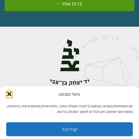
צרפו אותי
ניהול הסכמה
אבן גבירול 14, רחביה, ירושלים
טלפון:
02-5398888
אנו משתמשים בעוגיות (Cookies) לצורך הפעלת האתר, ניתוח ושיווק מותאם אישית. בהסכמה,
נאסוף נתוני שימוש; ניתן לנהל או למשוך הסכמה בכל עת.
קבל הכל