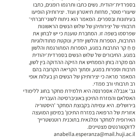
בספרדית־יהודית. נשים כתבו ותרגמו רומנים, כתבו
שיעורי מוסר, מחזות תיאטרון ועוד. יצירותיהן הופיעו
בעיתונות ובספרים. המאמר הוא ניתוח לשוני־חברתי־
תרבותי של יצירותיהן של שלוש הנשים הראשונות
שפרסמו בשפה זו. המחברת טוענת כי יש לבחון את
התרבות, הספרות והלשון יחדיו, ונוקטת מתודולוגיות
מֵ חֵ קר התרבות במגע, הספרות המתורגמת והלשון
במגע. החיבורים של שלוש הנשים בספרדית־יהודית
הם מקרה בוחן הממחיש את הזיקה ההדוקה בין לשון,
תרבות וספרות במגע, ומתוך הקריאה הקרובה בהם
המאמר מראה כי יצירותיהן של הנשים הן בעלות אופי
רב תרבותי ורב ממדי.
גב‘ אנבלה אספרנסה היא תלמידת מחקר בחוג ללימודי
האסלאם והמזרח התיכון באוניברסיטה העברית
בירושלים. היא עמיתה בקבוצת המחקר 'היסטוריה
אזורית של הרפואה במזרח התיכון' במימון המועצה
האירופית למחקר ומלגאית בתוכנית רוטנשטרייך
לדוקטורנטים מצטיינים.
anabella.esperanza@mail.huji.ac.il