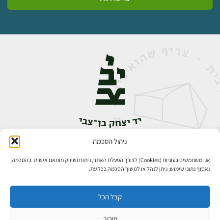
ניהול הסכמה
אבן גבירול 14, רחביה, ירושלים
טלפון:
02-5398888
אנו משתמשים בעוגיות (Cookies) לצורך הפעלת האתר, ניתוח ושיווק מותאם אישית. בהסכמה,
נאסוף נתוני שימוש; ניתן לנהל או למשוך הסכמה בכל עת.
קבל הכל
סירוב