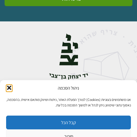
ניהול הסכמה
אבן גבירול 14, רחביה, ירושלים
טלפון:
02-5398888
אנו משתמשים בעוגיות (Cookies) לצורך הפעלת האתר, ניתוח ושיווק מותאם אישית. בהסכמה,
נאסוף נתוני שימוש; ניתן לנהל או למשוך הסכמה בכל עת.
קבל הכל
סירוב