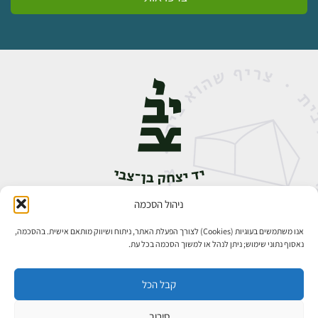
ניהול הסכמה
אבן גבירול 14, רחביה, ירושלים
טלפון:
02-5398888
אנו משתמשים בעוגיות (Cookies) לצורך הפעלת האתר, ניתוח ושיווק מותאם אישית. בהסכמה,
נאסוף נתוני שימוש; ניתן לנהל או למשוך הסכמה בכל עת.
קבל הכל
סירוב