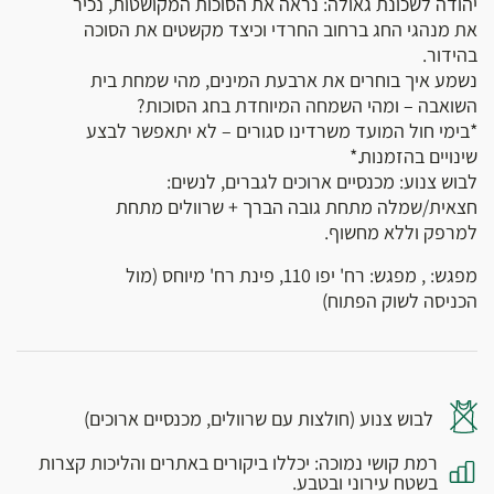
יהודה לשכונת גאולה: נראה את הסוכות המקושטות, נכיר
את מנהגי החג ברחוב החרדי וכיצד מקשטים את הסוכה
בהידור.
נשמע איך בוחרים את ארבעת המינים, מהי שמחת בית
השואבה – ומהי השמחה המיוחדת בחג הסוכות?
*בימי חול המועד משרדינו סגורים – לא יתאפשר לבצע
שינויים בהזמנות.*
לבוש צנוע: מכנסיים ארוכים לגברים, לנשים:
חצאית/שמלה מתחת גובה הברך + שרוולים מתחת
למרפק וללא מחשוף.
מפגש: , מפגש: רח' יפו 110, פינת רח' מיוחס (מול
הכניסה לשוק הפתוח)
לבוש צנוע (חולצות עם שרוולים, מכנסיים ארוכים)
רמת קושי נמוכה: יכללו ביקורים באתרים והליכות קצרות
בשטח עירוני ובטבע.