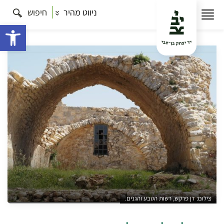
ניווט מהיר
חיפוש
עמוד הבית
תרבות
כל הסיורים
סיור אל תילי
השפלה
פתח 
צילום: דן פרקש, רשות הטבע והגנים.