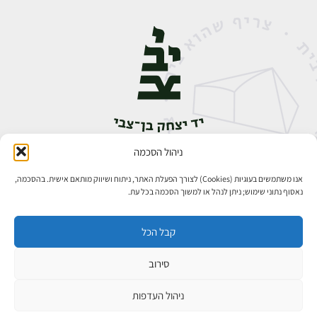
ניהול הסכמה
אבן גבירול 14, רחביה, ירושלים
טלפון:
02-5398888
אנו משתמשים בעוגיות (Cookies) לצורך הפעלת האתר, ניתוח ושיווק מותאם אישית. בהסכמה,
נאסוף נתוני שימוש; ניתן לנהל או למשוך הסכמה בכל עת.
קבל הכל
סירוב
כל הזכויות שמורות ליד יצחק בן־צבי ירושלים ©
פיתוח אתרים
ניהול העדפות