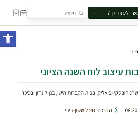
שר לעזור לך?
ור לקבוצה
פתח 
סיור
קורס
וני
ר
רייה
ות עיצוב לוח השנה הציוני
ור בצריף
ניחובסקי וביאליק, בבית הקברות הישן, בגן לונדון ובכיכר
הדרכה: מיכל ששון-ביבי