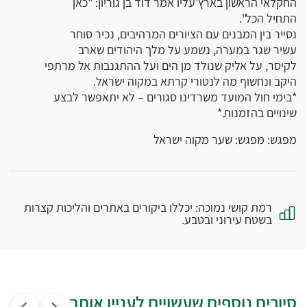
החקלאי הראשון בארץ'עליו אמר דוד בן גוריון: "כאן
התחיל הכל".
נסייר בין המבנים עם הציורים המרהיבים, נכיר סוחר
עשיר שגר במערה, נשמע על מלך היהודים שארב
לקיסר, על אליק שנולד מן הים ועל ההתגנבות אל מרתפי
היקב ונחשוף מה לנטורי קרתא במקוה ישראל.
*בימי חול המועד משרדינו סגורים – לא יתאפשר לבצע
שינויים בהזמנות.*
מפגש: מפגש: שער מקוה ישראל
רמת קושי נמוכה: יכללו ביקורים באתרים והליכות קצרות
בשטח עירוני ובטבע.
סיורים נוספים שעשויים לעניין אותך