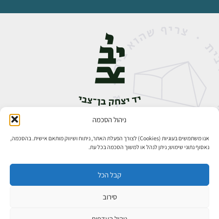
ניהול הסכמה
אבן גבירול 14, רחביה, ירושלים
טלפון:
02-5398888
אנו משתמשים בעוגיות (Cookies) לצורך הפעלת האתר, ניתוח ושיווק מותאם אישית. בהסכמה,
נאסוף נתוני שימוש; ניתן לנהל או למשוך הסכמה בכל עת.
קבל הכל
סירוב
כל הזכויות שמורות ליד יצחק בן־צבי ירושלים ©
פיתוח אתרים
ניהול העדפות