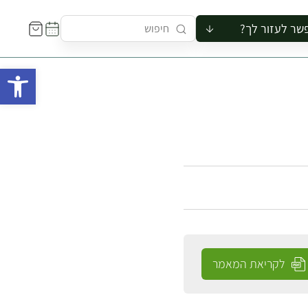
שר לעזור לך?
ור לקבוצה
פתח 
סיור
קורס
ר
רייה
ור בצריף
לקריאת המאמר