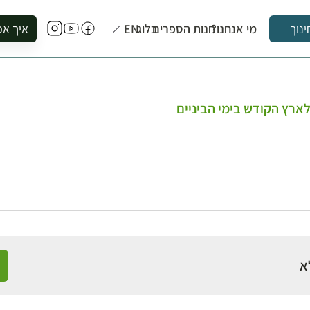
מי אנחנו?
חנות הספרים
בלוג
EN
איך אפ
ינוך
להזמין סי
להירשם ל
להירשם ל
לארץ הקודש בימי הביניים
לקנות ספ
לבקר בספ
לתאם ביק
א