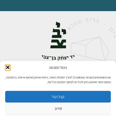
ניהול הסכמה
אבן גבירול 14, רחביה, ירושלים
טלפון:
02-5398888
אנו משתמשים בעוגיות (Cookies) לצורך הפעלת האתר, ניתוח ושיווק מותאם אישית. בהסכמה,
נאסוף נתוני שימוש; ניתן לנהל או למשוך הסכמה בכל עת.
קבל הכל
סירוב
כל הזכויות שמורות ליד יצחק בן־צבי ירושלים ©