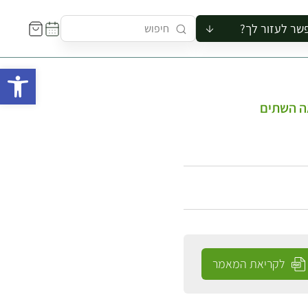
שר לעזור לך?
ור לקבוצה
פתח 
סיור
קורס
אה השתים
ר
רייה
ור בצריף
לקריאת המאמר