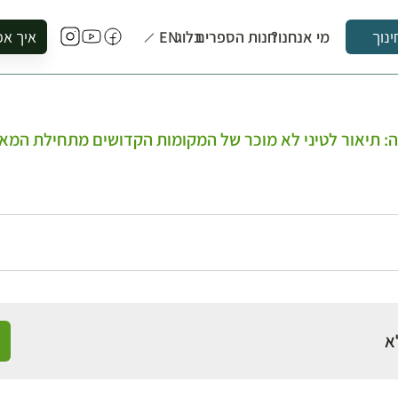
מי אנחנו?
חנות הספרים
בלוג
EN
איך אפ
ינוך
להזמין סי
להירשם ל
להירשם ל
ה: תיאור לטיני לא מוכר של המקומות הקדושים מתחילת המ
לקנות ספ
לבקר בספ
לתאם ביק
א