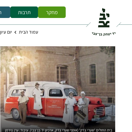
מחקר
תרבות
ח
עמוד הבית
יום עיון
בית החולים 'שערי צדק' (אוסף שערי צדק, ארכיון יד בן־צבי). עיבוד: ערן צירמן