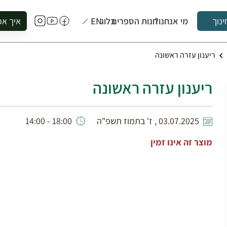
מי אנחנו?
חנות הספרים
בלוג
EN
איך אפ
ינוך
להזמין סי
ריענון עזרה ראשונה
להירשם ל
להירשם ל
ריענון עזרה ראשונה
לקנות ספ
לבקר בספ
לתאם ביק
03.07.2025 , ז' בתמוז תשפ"ה
18:00 - 14:00
מוצר זה אינו זמין