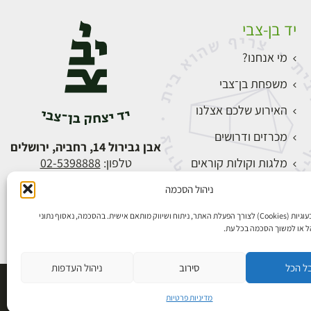
יד בן-צבי
מי אנחנו?
משפחת בן־צבי
האירוע שלכם אצלנו
מכרזים ודרושים
אבן גבירול 14, רחביה, ירושלים
מלגות וקולות קוראים
טלפון:
02-5398888
צור קשר
ניהול הסכמה
התחברות
אנו משתמשים בעוגיות (Cookies) לצורך הפעלת האתר, ניתוח ושיווק מותאם אישית. בהסכמה, נאסוף נתוני
הל או למשוך הסכמה בכל עת.
ל הכל
סירוב
ניהול העדפות
פיתוח אתרים
מדיניות פרטיות