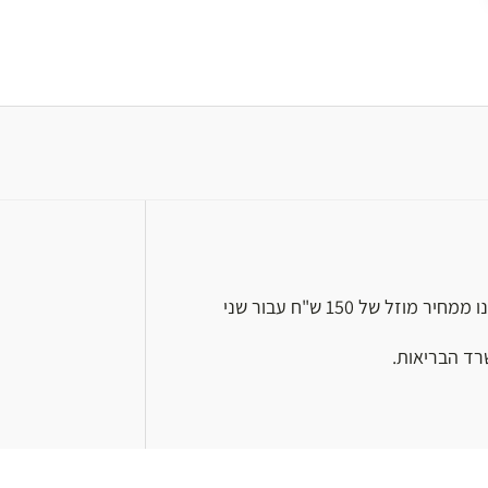
הנרשמים לשני חלקי היום: ביטחון ובטיחות ועזרה ראשונה, יהנו ממחיר מוזל של 150 ש"ח עבור שני
רד הבריאות.