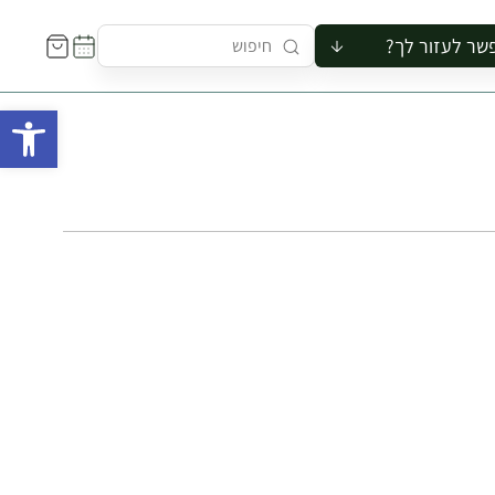
שר לעזור לך?
ור לקבוצה
פתח 
סיור
קורס
ר
רייה
ור בצריף