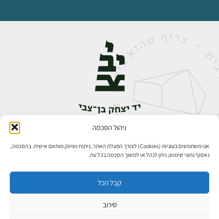
ניהול הסכמה
אבן גבירול 14, רחביה, ירושלים
טלפון:
02-5398888
אנו משתמשים בעוגיות (Cookies) לצורך הפעלת האתר, ניתוח ושיווק מותאם אישית. בהסכמה,
נאסוף נתוני שימוש; ניתן לנהל או למשוך הסכמה בכל עת.
קבל הכל
סירוב
כל הזכויות שמורות ליד יצחק בן־צבי ירושלים ©