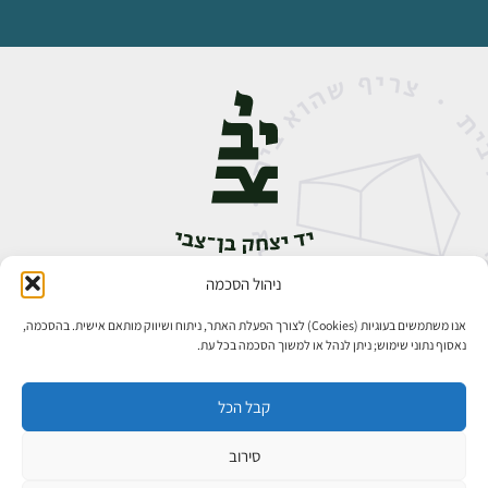
ניהול הסכמה
אבן גבירול 14, רחביה, ירושלים
טלפון:
02-5398888
אנו משתמשים בעוגיות (Cookies) לצורך הפעלת האתר, ניתוח ושיווק מותאם אישית. בהסכמה,
נאסוף נתוני שימוש; ניתן לנהל או למשוך הסכמה בכל עת.
קבל הכל
סירוב
כל הזכויות שמורות ליד יצחק בן־צבי ירושלים ©