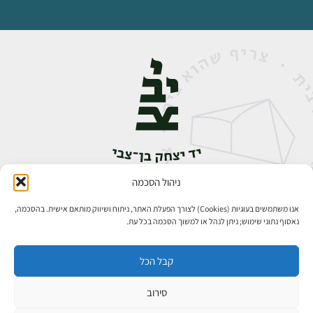
ניהול הסכמה
אבן גבירול 14, רחביה, ירושלים
טלפון:
02-5398888
אנו משתמשים בעוגיות (Cookies) לצורך הפעלת האתר, ניתוח ושיווק מותאם אישית. בהסכמה,
נאסוף נתוני שימוש; ניתן לנהל או למשוך הסכמה בכל עת.
קבל הכל
סירוב
כל הזכויות שמורות ליד יצחק בן־צבי ירושלים ©