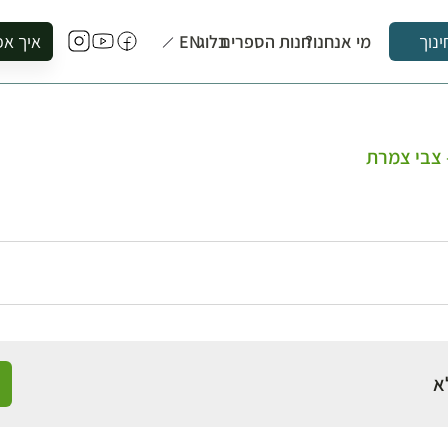
מי אנחנו?
חנות הספרים
בלוג
EN
איך אפ
ינוך
להזמין סי
להירשם ל
להירשם ל
 צבי צמרת
לקנות ספ
לבקר בספ
לתאם ביק
א