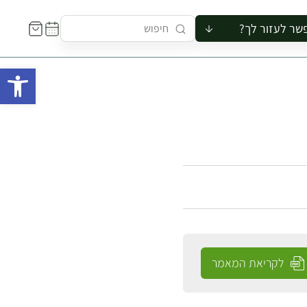
שר לעזור לך?
ור לקבוצה
פתח 
סיור
קורס
ר
רייה
ור בצריף
לקריאת המאמר