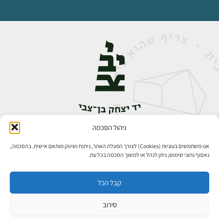
ניהול הסכמה
אבן גבירול 14, רחביה, ירושלים
טלפון:
02-5398888
אנו משתמשים בעוגיות (Cookies) לצורך הפעלת האתר, ניתוח ושיווק מותאם אישית. בהסכמה,
נאסוף נתוני שימוש; ניתן לנהל או למשוך הסכמה בכל עת.
קבל הכל
סירוב
כל הזכויות שמורות ליד יצחק בן־צבי ירושלים ©