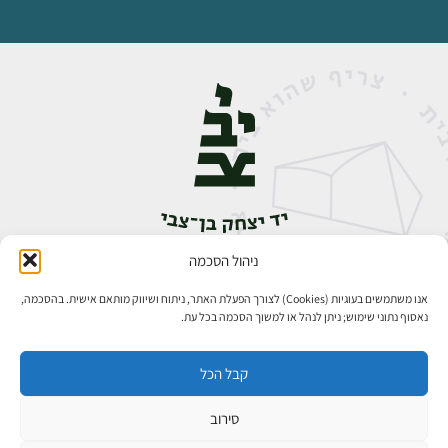
ניהול הסכמה
אבן גבירול 14, רחביה, ירושלים
טלפון:
02-5398888
אנו משתמשים בעוגיות (Cookies) לצורך הפעלת האתר, ניתוח ושיווק מותאם אישית. בהסכמה,
נאסוף נתוני שימוש; ניתן לנהל או למשוך הסכמה בכל עת.
קבל הכל
סירוב
כל הזכויות שמורות ליד יצחק בן־צבי ירושלים ©