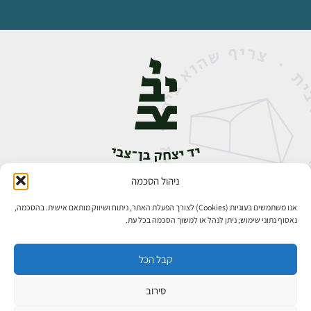
ניהול הסכמה
אבן גבירול 14, רחביה, ירושלים
טלפון:
02-5398888
אנו משתמשים בעוגיות (Cookies) לצורך הפעלת האתר, ניתוח ושיווק מותאם אישית. בהסכמה,
נאסוף נתוני שימוש; ניתן לנהל או למשוך הסכמה בכל עת.
קבל הכל
סירוב
כל הזכויות שמורות ליד יצחק בן־צבי ירושלים ©