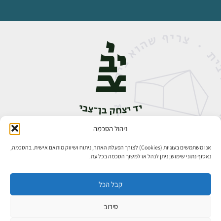
ניהול הסכמה
אבן גבירול 14, רחביה, ירושלים
טלפון:
02-5398888
אנו משתמשים בעוגיות (Cookies) לצורך הפעלת האתר, ניתוח ושיווק מותאם אישית. בהסכמה,
נאסוף נתוני שימוש; ניתן לנהל או למשוך הסכמה בכל עת.
קבל הכל
סירוב
כל הזכויות שמורות ליד יצחק בן־צבי ירושלים ©